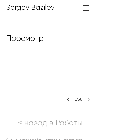
Sergey Bazilev
Винтаж
Просмотр
2016
Холст,масло
100х120
см
1/56
< назад в Работы