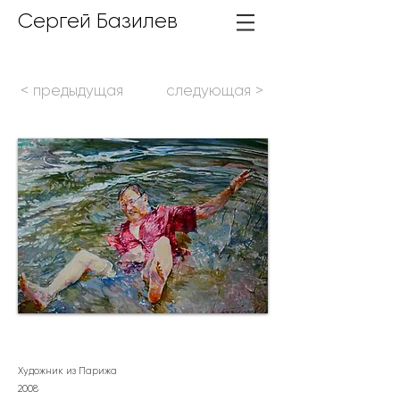
Сергей Базилев
< предыдущая
следующая >
Художник из Парижа
2
008