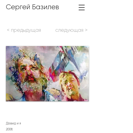
Сергей Базилев
< предыдущая
следующая >
Давид и я
2
008